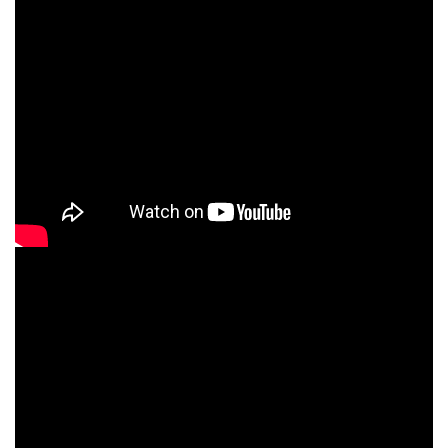
миг"
Веруем! | Пение христианского
хора | г.Барнаул