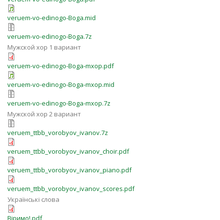
veruem-vo-edinogo-Boga.mid
veruem-vo-edinogo-Boga.7z
Мужской хор 1 вариант
veruem-vo-edinogo-Boga-mxop.pdf
veruem-vo-edinogo-Boga-mxop.mid
veruem-vo-edinogo-Boga-mxop.7z
Мужской хор 2 вариант
veruem_ttbb_vorobyov_ivanov.7z
veruem_ttbb_vorobyov_ivanov_choir.pdf
veruem_ttbb_vorobyov_ivanov_piano.pdf
veruem_ttbb_vorobyov_ivanov_scores.pdf
Українські слова
Віримо!.pdf