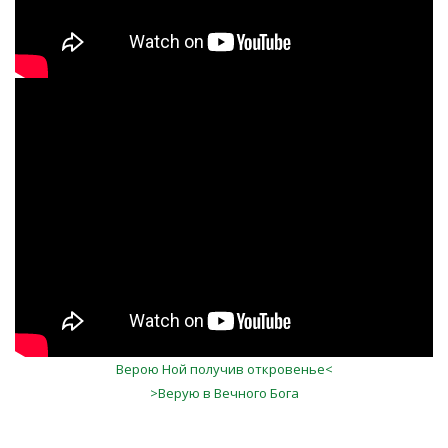
A98JDJmjdWM
Верою Ной получив откровенье<
>Верую в Вечного Бога