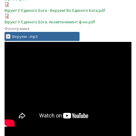
Вірую! У Єдиного Бога - Веруем! Во Единого Бога.pdf
Вірую! У Єдиного Бога. Акомпонемент ф-но.pdf
Фонограмма
Веруем -.mp3
Веруем!г.Курганинск
Веруем! - хор и оркестр "Светлый