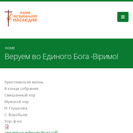
HOME
Веруем во Единого Бога -Віримо!
Христианская жизнь
В конце собрания
Смешанный хор
Мужской хор
И. Глушкова
С. Воробьев
Хор, ф-но
veruem-vo-edinogo-Boga.pdf