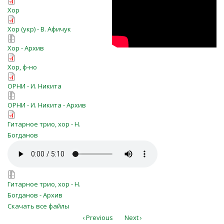
gasnet-nad-zemley-xop.pdf
сяєво зорі - Хор
Хор
gasne-vdalyni-hor.pdf
Хор (укр) - В. Афичук
gasnet-nad-zemley-xop.7z
Хор - Архив
gasnet_nad_zemleĭ-hor,fno.pdf
Хор, ф-но
gasnet-nad-zemley-nar.pdf
ОРНИ - И. Никита
gasnet-nad-zemley-nar.zip
ОРНИ - И. Никита - Архив
0.gasnet_nad_zemley_Partitura.pdf
Гитарное трио, хор - Н.
Богданов
16 Гаснет над землей.mp3
gasnet_nad_zemley.zip
Гитарное трио, хор - Н.
Богданов - Архив
Скачать все файлы
‹ Previous
Next ›