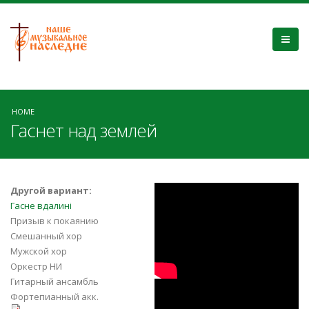
HOME
Гаснет над землей
Гаснет над
Другой вариант:
Гасне вдалині
землей вечерняя
Призыв к покаянию
Смешанный хор
заря - хор
Мужской хор
Оркестр НИ
“VICTORY”
Гитарный ансамбль
Гасне вдалині
Фортепианный акк.