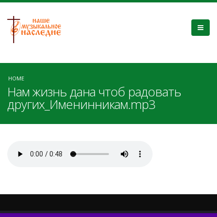
HOME
Нам жизнь дана чтоб радовать
других_Именинникам.mp3