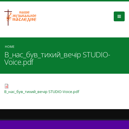
HOME
В_нас_був_тихий_вечір STUDIO-
Voice.pdf
В_нас_був_тихий_вечір STUDIO-Voice.pdf