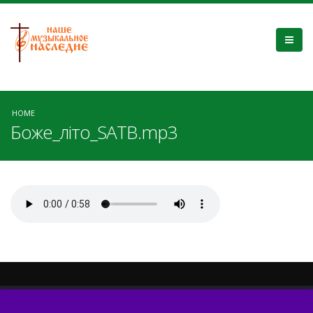
HOME
Боже_літо_SATB.mp3