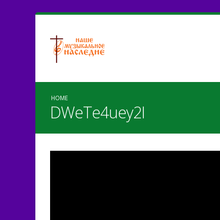
HOME
DWeTe4uey2I