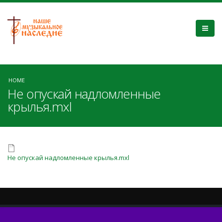
HOME
Не опускай надломленные
крылья.mxl
Не опускай надломленные крылья.mxl