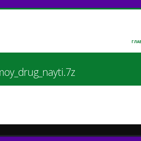
ГЛА
moy_drug_nayti.7z