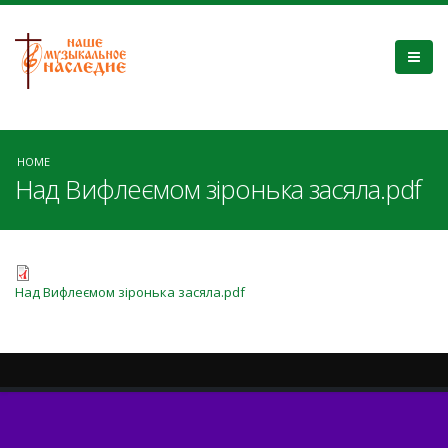
HOME
Над Вифлеємом зіронька засяла.pdf
Над Вифлеємом зіронька засяла.pdf