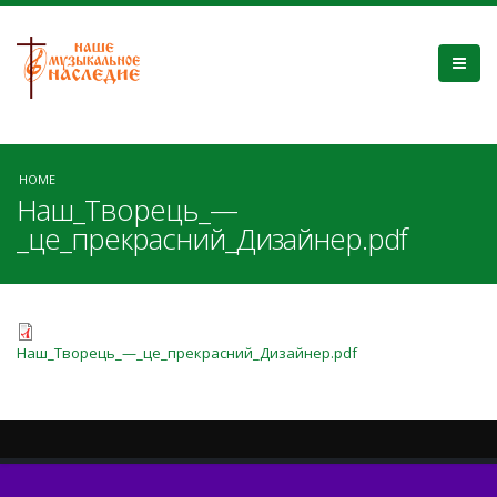
HOME
Наш_Творець_—
_це_прекрасний_Дизайнер.pdf
Наш_Творець_—_це_прекрасний_Дизайнер.pdf