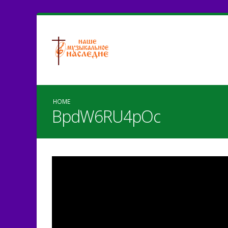
HOME
BpdW6RU4pOc