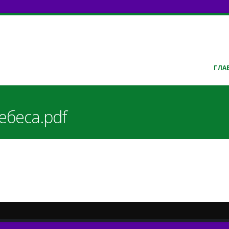
ГЛА
ебеса.pdf