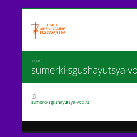
HOME
sumerki-sgushayutsya-vo
sumerki-sgushayutsya-voc.7z