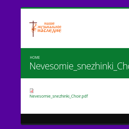
HOME
Nevesomie_snezhinki_Cho
Nevesomie_snezhinki_Choir.pdf