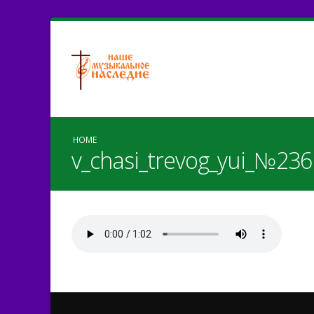
HOME
v_chasi_trevog_yui_№23