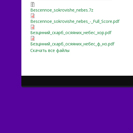
Bescennoe_sokrovishe_ne
Bescennoe_sokrovishe_nebes.7z
Bescennoe_sokrovishe_neb
Bescennoe_sokrovishe_nebes_-_Full_Score.pdf
Безцінний_скарб_осяяни
Безцінний_скарб_осяяних_небес_хор.pdf
Безцінний_скарб_осяяни
Безцінний_скарб_осяяних_небес_ф_но.pdf
Скачать все файлы