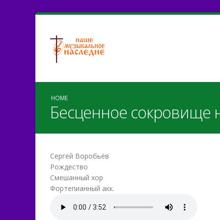
HOME
Бесценное сокровище н
Сергей Воробьёв
Рождество
Смешанный хор
Фортепианный акк.
Bescennoe_sokrovishe_n