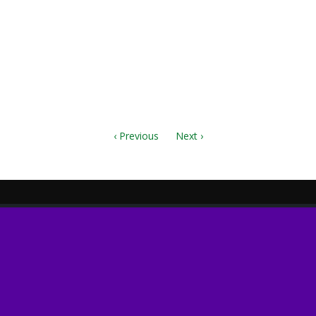
bes.7z
es_-_Full_Score.pdf
х_небес_хор.pdf
х_небес_ф_но.pdf
‹ Previous
Next ›