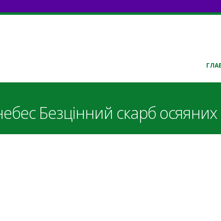
ГЛА
ебес Безцінний скарб осяяних
ebes.mp3