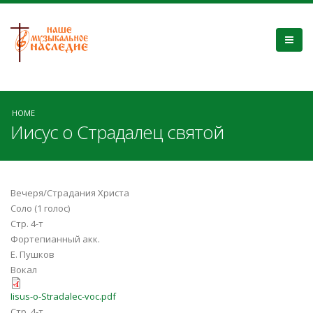
HOME
Иисус о Страдалец святой
Вечеря/Страдания Христа
Соло (1 голос)
Стр. 4-т
Фортепианный акк.
Е. Пушков
Вокал
Iisus-o-Stradalec-voc.pdf
Стр. 4-т