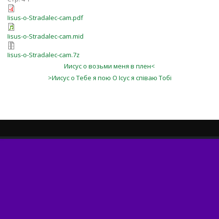
Iisus-o-Stradalec-cam.pdf
Iisus-o-Stradalec-cam.mid
Iisus-o-Stradalec-cam.7z
Иисус о возьми меня в плен<
>Иисус о Тебе я пою О Ісус я співаю Тобі