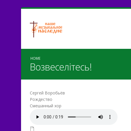
HOME
Возвеселітесь!
Сергей Воробьёв
Рождество
Смешанный хор
Vozveselіtesj.mp3