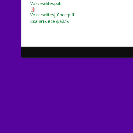
Vozveselіtesj.sib
Vozveselіtesj.sib
Vozveselіtesj_Choir.pdf
Vozveselіtesj_Choir.pdf
Скачать все файлы