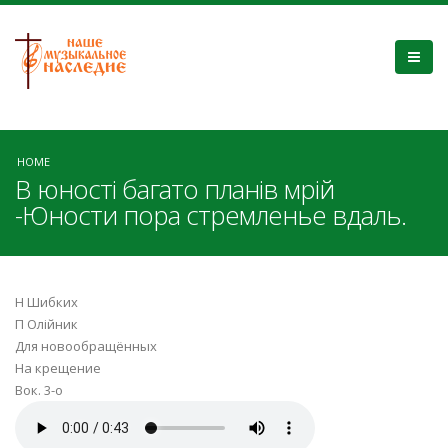
HOME
В юності багато планів мрій
-Юности пора стремленье вдаль.
Н Шибких
П Олійник
Для новообращённых
На крещение
Вок. 3-о
V_yunostі_bagato_planіv_mrіy.mp3