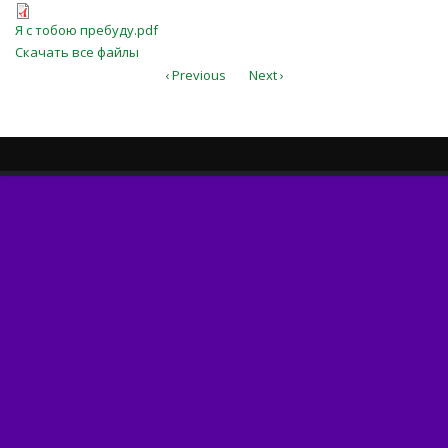
Я с тобою пребуду.pdf
Я с тобою пребуду.pdf
Скачать все файлы
‹ Previous
Next ›