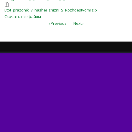
Etot_prazdnik_v_nashei_zhizni_S_Ro
Etot_prazdnik_v_nashei_zhizni_S_Rozhdestvom!.zip
Скачать все файлы
‹ Previous
Next ›