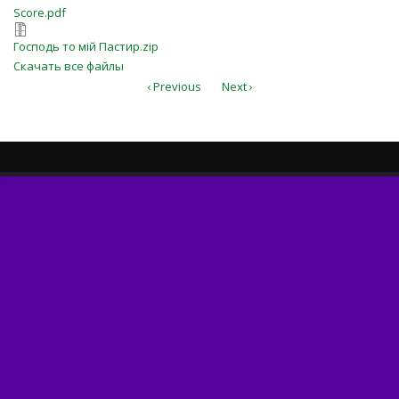
Score.pdf
Score.pdf
Господь то мiй Пастир.zip
Господь то мiй Пастир.zip
Скачать все файлы
‹ Previous
Next ›