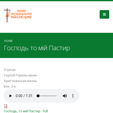
HOME
Господь то мiй Пастир
Л Шпак
Сергей Горильчаник
Христианская жизнь
Вок. 3-о
Господь, то мій Пастир+.mp3
Господь, то мій Пастир - Full
Господь, то мій Пастир - Full