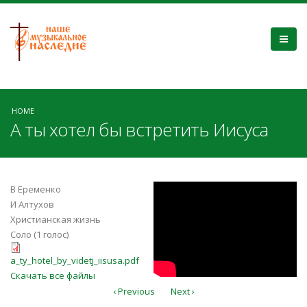
HOME
А ты хотел бы встретить Иисуса
j2XiO24ZXhs
В Еременко
И Алтухов
Христианская жизнь
Соло (1 голос)
a_ty_hotel_by_videtj_iisusa.pdf
a_ty_hotel_by_videtj_iisusa.pdf
Скачать все файлы
‹ Previous
Next ›