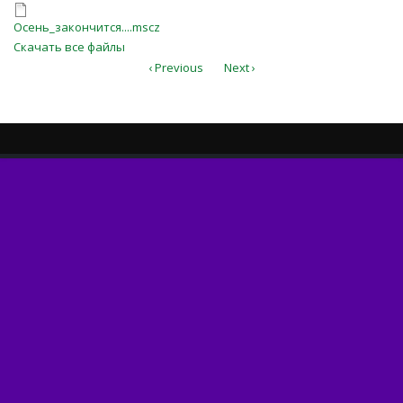
Осень_закончится....mscz
Осень_закончится....mscz
Скачать все файлы
‹ Previous
Next ›