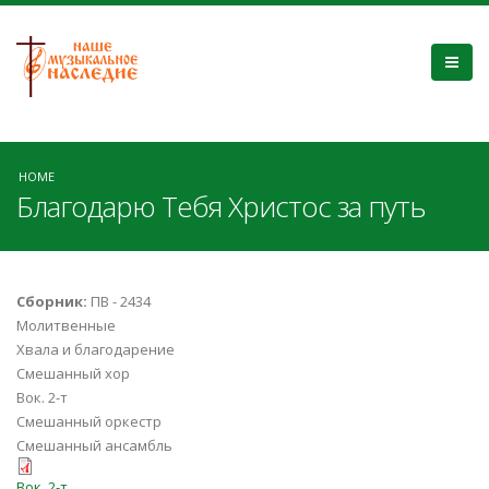
HOME
Благодарю Тебя Христос за путь
Сборник:
ПВ - 2434
Молитвенные
Хвала и благодарение
Смешанный хор
Вок. 2-т
Смешанный оркестр
Смешанный ансамбль
blagodaryu_T_H-voc.pdf
Вок. 2-т