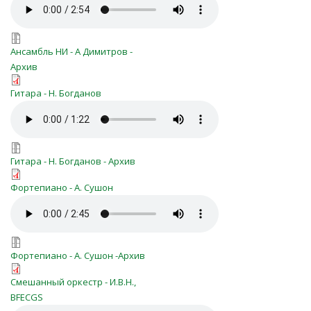
Kak_prekrasni_vverhu_nebesa_ansn
Kak_prekrasni_vverhu_nebesa_ansni
Ансамбль НИ - А Димитров -
Архив
kak_prekrasni_vverhu_nebesa(yui10)_
Гитара - Н. Богданов
kak_prekrasni_vverhu_nebesa(yui10)
kak_prekrasni_vverhu_nebesa(yui10)
Гитара - Н. Богданов - Архив
kak_prekrasny_vverhu_pno.pdf
Фортепиано - А. Сушон
kak_prekrasny_pno.mp3
kak_prekrasny_vverhu_pno.zip
Фортепиано - А. Сушон -Архив
kak_prekrasni_vverhu_nebesa_mix.p
Смешанный оркестр - И.В.Н.,
BFECGS