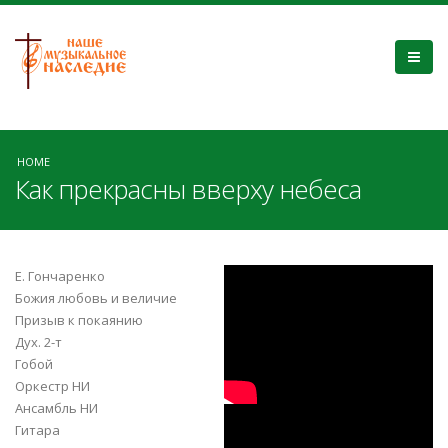
HOME
Как прекрасны вверху небеса
Как прекрасны в
Е. Гончаренко
Божия любовь и величие
верху Небеса
Призыв к покаянию
Дух. 2-т
Гобой
Оркестр НИ
Ансамбль НИ
Как прекрасны
Гитара