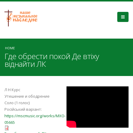
HOME
Где обрести покой Де втіху
віднайти ЛК
3KJguYuZDFY
Л Н Курс
Утешение и ободрение
Соло (1 голос)
Російський варіант:
https://mscmusic.org/works/MXO-
05665
Где обрести покой-ЛКурс-