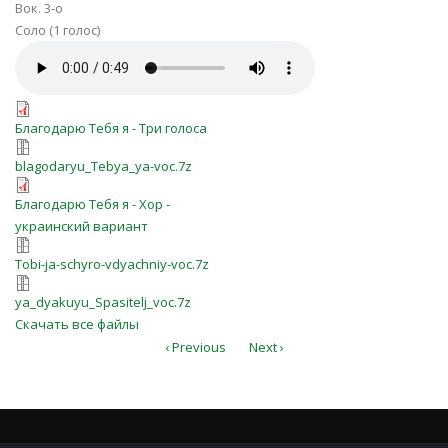
Вок. 3-о
Соло (1 голос)
Благодарю Тебя я.mp3
blagodaryu_Tebya_ya-voc.pdf
Благодарю Тебя я - Три голоса
blagodaryu_Tebya_ya-voc.7z
blagodaryu_Tebya_ya-voc.7z
blagodaryu-Tebya-ya-ukr.pdf
Благодарю Тебя я - Хор -
украинский вариант
Tobi-ja-schyro-vdyachniy-voc.7z
Tobi-ja-schyro-vdyachniy-voc.7z
ya_dyakuyu_Spasitelj_voc.7z
ya_dyakuyu_Spasitelj_voc.7z
Скачать все файлы
‹ Previous
Next ›