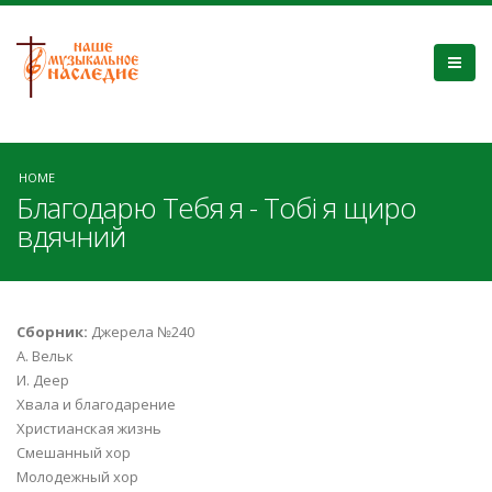
HOME
Благодарю Тебя я - Тобі я щиро
вдячний
Сборник:
Джерела №240
А. Вельк
И. Деер
Хвала и благодарение
Христианская жизнь
Смешанный хор
Молодежный хор