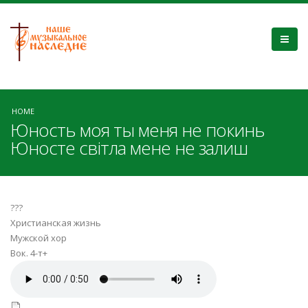
HOME
Юность моя ты меня не покинь
Юносте світла мене не залиш
???
Христианская жизнь
Мужской хор
Вок. 4-т+
Юность моя.mp3