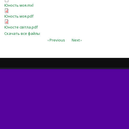
Юность моя.mxl
Юность моя.mxl
Юность моя.pdf
Юность моя.pdf
Юносте світла.pdf
Юносте світла.pdf
Скачать все файлы
‹ Previous
Next ›