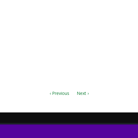
 Score.pdf
ir.pdf
no.pdf
‹ Previous
Next ›