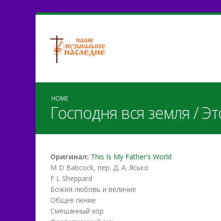
HOME
Господня вся земля / Э
Оригинал:
This Is My Father's World
M D Babcock, пер. Д. А. Ясько
F L Sheppard
Божия любовь и величие
Общее пение
Смешанный хор