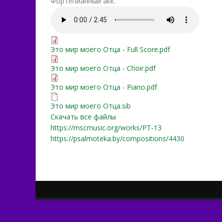
Фортепианный акк.
Это мир моего Отца.mp3
Это мир моего Отца - Full
Это мир моего Отца - Full Score.pdf
Это мир моего Отца - Cho
Это мир моего Отца - Choir.pdf
Это мир моего Отца - Pia
Это мир моего Отца - Piano.pdf
Это мир моего Отца.sib
Это мир моего Отца.sib
Скачать все файлы
https://mscmusic.org/works/PT-13
https://psalmoteka.by/compositions/4430