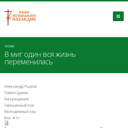
HOME
В миг один вся жизнь
переменилась
Александр Рыжов
Павел Цуман
На крещение
Смешанный хор
Молодежный хор
Вок. 4-т+
В_миг_один_вся_жизнь_перемени