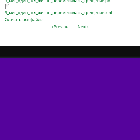
В_миг_один_вся_жизнь_переменилась_крещение.pdf
В_миг_один_вся_жизнь_перемени
В_миг_один_вся_жизнь_переменилась_крещение.xml
Скачать все файлы
‹ Previous
Next ›