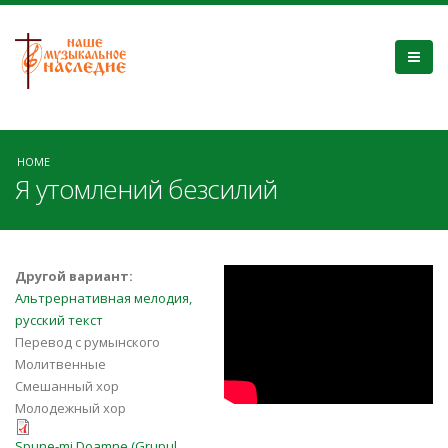
HOME
Я утомлений безсилий
D_I1jxCf9_E
Другой вариант:
Альтрернативная мелодия,
русский текст
Перевод с румынского
Молитвенные
Смешанный хор
Молодежный хор
Spune-mi Doamne (Grupul
Spune-mi Doamne (Grupul