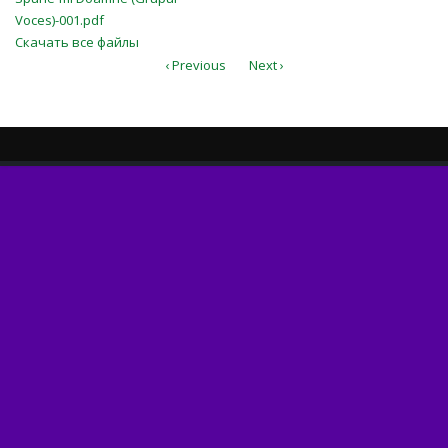
Voces)-001.pdf
Voces)-001.pdf
Скачать все файлы
‹ Previous
Next ›