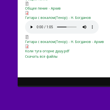
kogda-v-dushe.zip
Общее пение - Архив
Когда в душе тоска нема
Гитара с вокалом(Тенор) - Н. Богданов
Когда в душе тоска нем
kogda_v_dushe_(YUI_№242
Гитара с вокалом(Тенор) - Н. Богданов - Архив
Коли туга огорне душу.pd
Коли туга огорне душу.pdf
Скачать все файлы