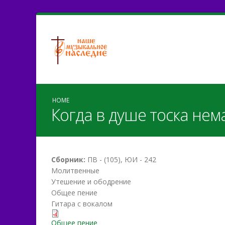
HOME
Когда в душе тоска нем
Сборник:
ПВ - (105), ЮИ - 242
Молитвенные
Утешение и ободрение
Общее пение
Гитара с вокалом
kogda-v-dushe.pdf
Общее пение