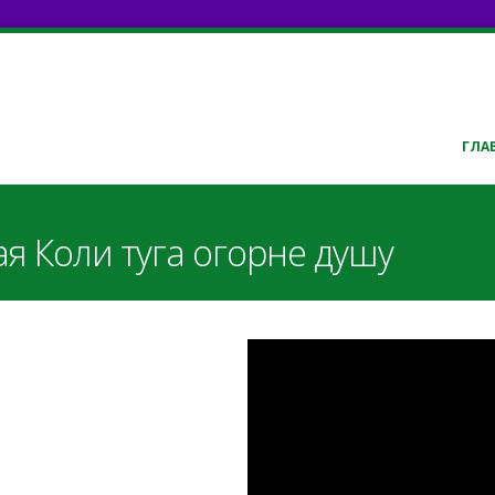
ГЛА
ая Коли туга огорне душу
MUCalWeHRzU