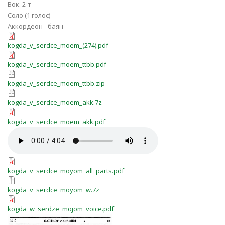
Вок. 2-т
Соло (1 голос)
Аккордеон - баян
kogda_v_serdce_moem_(274).pdf
kogda_v_serdce_moem_(274).pdf
kogda_v_serdce_moem_ttbb.pdf
kogda_v_serdce_moem_ttbb.pdf
kogda_v_serdce_moem_ttbb.zip
kogda_v_serdce_moem_ttbb.zip
kogda_v_serdce_moem_akk.7z
kogda_v_serdce_moem_akk.7z
kogda_v_serdce_moem_akk.pdf
kogda_v_serdce_moem_akk.pdf
kogda_v_serdce_moyom.mp3
kogda_v_serdce_moyom_all_parts.pd
kogda_v_serdce_moyom_all_parts.pdf
kogda_v_serdce_moyom_w.7z
kogda_v_serdce_moyom_w.7z
kogda_w_serdze_mojom_voice.pdf
kogda_w_serdze_mojom_voice.pdf
Когда в сердце моем.png