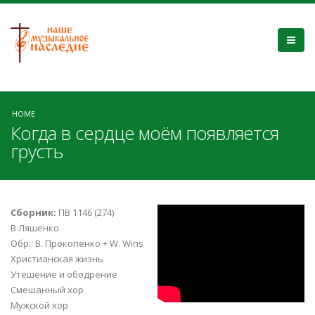
HOME
Когда в сердце моём появляется
грусть
hM27zQNpXJM
Сборник:
ПВ 1146 (274)
В Ляшенко
Обр.: В. Прокопенко + W. Wins
Христианская жизнь
Утешение и ободрение
Смешанный хор
Мужской хор