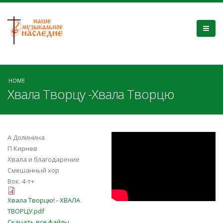
HOME
Хвала Творцу -Хвала Творцю
fF7lOEXeECY
А Долинина
П Кирнев
Хвала и благодарение
Смешанный хор
Вок. 4-т+
Хвала Творцю! - ХВАЛА
Хвала Творцю! - ХВАЛА
ТВОРЦУ.pdf
ТВОРЦУ.pdf
Скачать все файлы