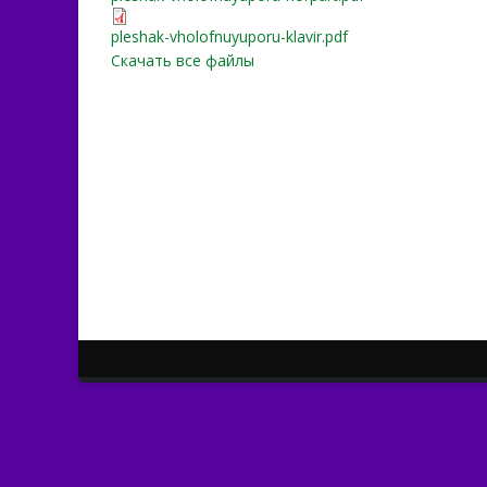
pleshak-vholofnuyuporu-kl
pleshak-vholofnuyuporu-klavir.pdf
Скачать все файлы