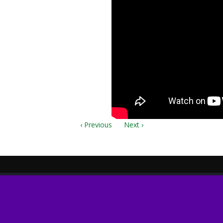
avir.pdf
‹ Previous
Next ›