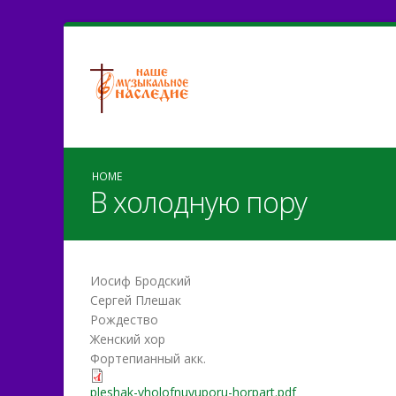
HOME
В холодную пору
Иосиф Бродский
Сергей Плешак
Рождество
Женский хор
Фортепианный акк.
pleshak-vholofnuyuporu-h
pleshak-vholofnuyuporu-horpart.pdf