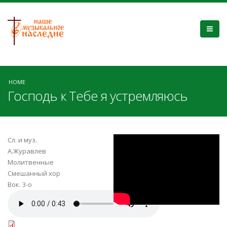
HOME
Господь к Тебе я устремляюсь
OpCraSNuUGo
Сл. и муз.
А.Журавлев
Молитвенные
Смешанный хор
Вок. 3-о
Господь к Тебе я
устремляюсь.mp3