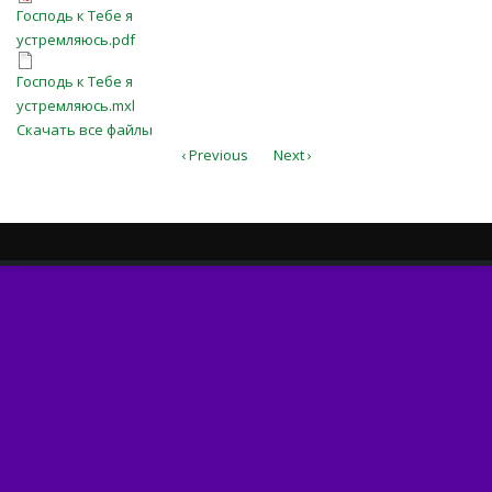
Господь к Тебе я устремляюсь.pdf
Господь к Тебе я
устремляюсь.pdf
Господь к Тебе я
Господь к Тебе я
устремляюсь.mxl
устремляюсь.mxl
Скачать все файлы
‹ Previous
Next ›