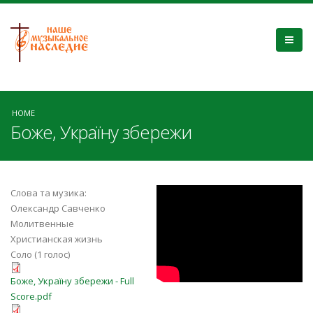
HOME
Боже, Україну збережи
qp7CZ1wGE80
Слова та музика:
Олександр Савченко
Молитвенные
Христианская жизнь
Соло (1 голос)
Боже, Україну збережи - Full
Боже, Україну збережи - Full
Score.pdf
Score.pdf