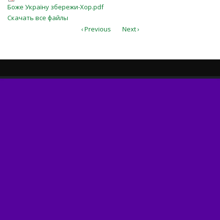
Боже Україну збережи-Хор.pdf
Боже Україну збережи-Хор.pdf
Скачать все файлы
‹ Previous
Next ›