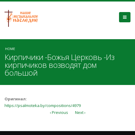
HOME
Кирпичики -Божья Церковь -Из
кирпичиков возводят дом
большой
Оригинал:
https://psalmoteka.by/compositions/4979
‹ Previous
Next ›