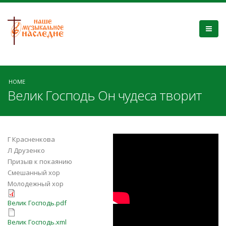
HOME
Велик Господь Он чудеса творит
b-N0KRMa_Ac
Г Красненкова
Л Друзенко
Призыв к покаянию
Смешанный хор
Молодежный хор
Велик Господь.pdf
Велик Господь.pdf
aM0qWkmYKB4
Велик Господь.xml
Велик Господь.xml