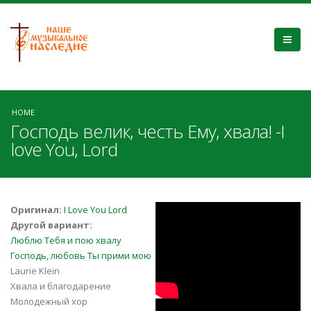
HOME
Господь велик, честь Ему, хвала! -I
love You, Lord
8hyBJwTKmQ8
Оригинал:
I Love You Lord
Другой вариант:
Люблю Тебя и пою хвалу
Господь, любовь Ты прими мою
Laurie Klein
Хвала и благодарение
Молодежный хор