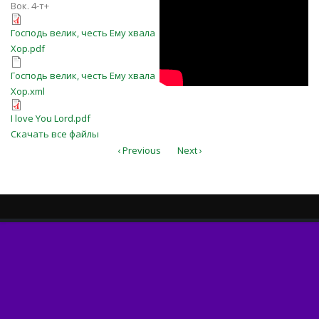
fv7xoF0S-Hk
Вок. 4-т+
Господь велик, честь Ему хвала
Господь велик, честь Ему хвала
Хор.pdf
Хор.pdf
Господь велик, честь Ему хвала
Господь велик, честь Ему хвала
Хор.xml
Хор.xml
I love You Lord.pdf
I love You Lord.pdf
Скачать все файлы
‹ Previous
Next ›