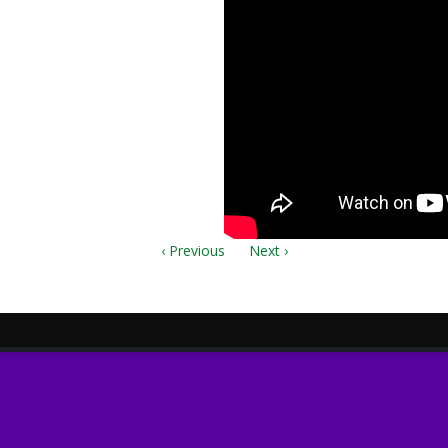
‹ Previous
Next ›