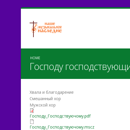
HOME
Господу господствующи
Хвала и благодарение
Смешанный хор
Мужской хор
Господу_Господствуючом
Господу_Господствуючому.pdf
Господу_Господствуючом
Господу_Господствуючому.mscz