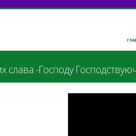
ГЛА
х слава -Господу Господствую
Q_S01Pr5Viw
у.pdf
у.mscz