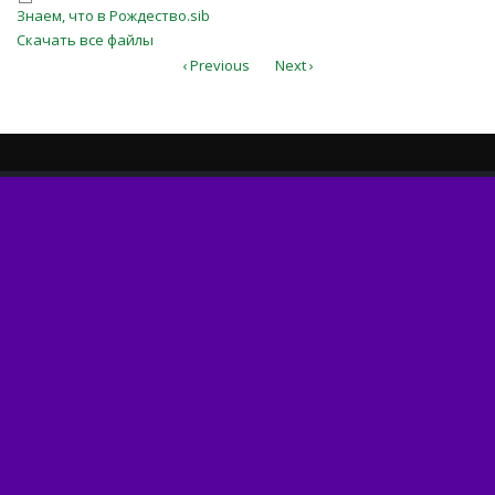
Знаем, что в Рождество.sib
Знаем, что в Рождество.sib
Скачать все файлы
‹ Previous
Next ›