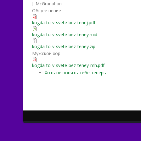
J. McGranahan
Общее пение
kogda-to-v-svete-bez-tenej.pdf
kogda-to-v-svete-bez-teney.mid
kogda-to-v-svete-bez-teney.zip
Мужской хор
kogda-to-v-svete-bez-teney-mh.pdf
Хоть не понять тебе теперь