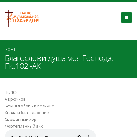
HOME
Благослови душа моя Господа,
Пс.102 -АК
Пс. 102
А Крючков
Божия любовь и величие
Хвала и благодарение
Смешанный хор
Фортепианный акк.
Псалом 102.mp3