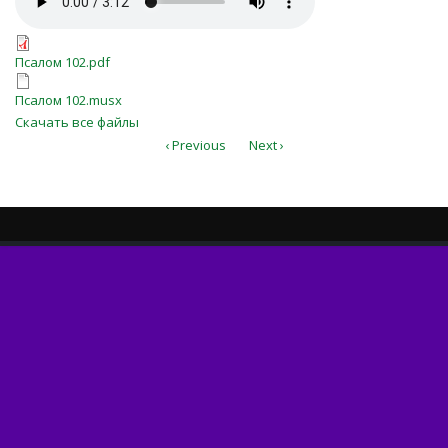
Псалом 102.pdf
Псалом 102.pdf
Псалом 102.musx
Псалом 102.musx
Скачать все файлы
‹ Previous
Next ›