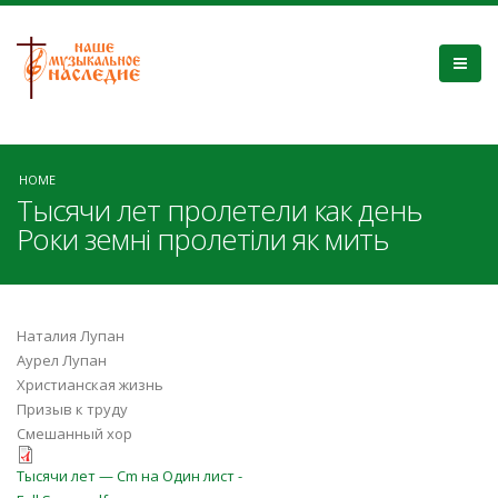
HOME
Тысячи лет пролетели как день
Роки земні пролетіли як мить
Наталия Лупан
Аурел Лупан
Христианская жизнь
Призыв к труду
Смешанный хор
Тысячи лет — Cm на Один лист -
Тысячи лет — Cm на Один лист -