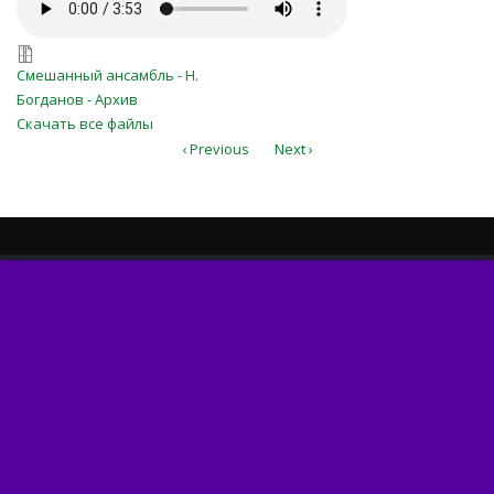
est'_odin_tol'ko_put'_na_zemle.mp3
est'_odin_tol'ko_put'_na_zemle.7z
Смешанный ансамбль - Н.
Богданов - Архив
Скачать все файлы
‹ Previous
Next ›