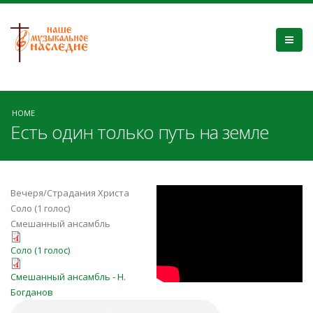
HOME
Есть один только путь на земле
SJOBpUehE-4
Вечеря/Страдания Христа
Соло (1 голос)
Смешанный ансамбль
Голос_est'_odin_tol'ko_put'_na_zeml
Соло (1 голос)
Partituur_est'_odin_tol'ko_put'_na_
Смешанный ансамбль - Н.
Богданов