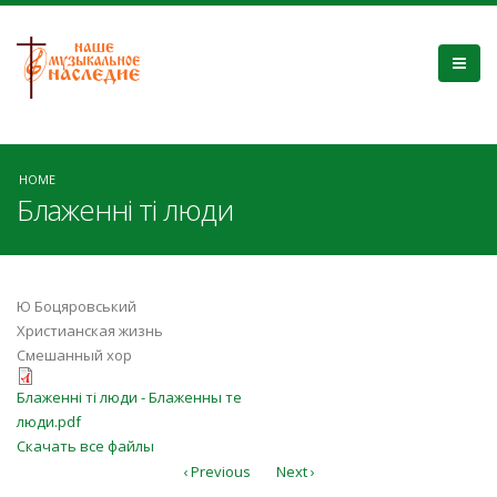
HOME
Блаженні ті люди
Ю Боцяровський
Христианская жизнь
Смешанный хор
Блаженні ті люди - Блаженны те
Блаженні ті люди - Блаженны те
люди.pdf
люди.pdf
Скачать все файлы
‹ Previous
Next ›