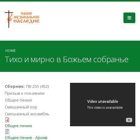
HOME
Тихо и мирно в Божьем собранье
_Q-G75rJKaY
Сборник:
ПВ-255 (452)
Призыв к покаянию
Общее пение
Смешанный хор
Смешанный ансамбль
tiho-i-mirno-255.pdf
Общее пение
tiho-i-mirno-255.zip
Общее пение - Архив