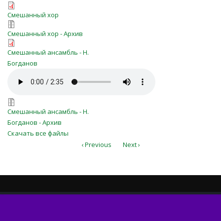
Тихо и мирно в Божьем
Смешанный хор
Тихо и мирно в Божьем
собраньи.pdf
Смешанный хор - Архив
Partituur_tiho_i_mirno.pdf
собраньи.zip
Смешанный ансамбль - Н.
Богданов
tiho_i_mirno.mp3
tiho_i_mirno.7z
Смешанный ансамбль - Н.
Богданов - Архив
Скачать все файлы
‹ Previous
Next ›