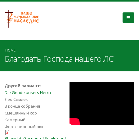
HOME
Благодать Господа нашего ЛС
kO5V71aJGBo
Другой вариант:
Die Gnade unsers Herrn
Лео Семлек
В конце собрания
Смешанный хор
Камерный
Фортепианный акк.
Blagodat_Gospoda_LSemlek.pdf
Blagodat_Gospoda_LSemlek.pdf